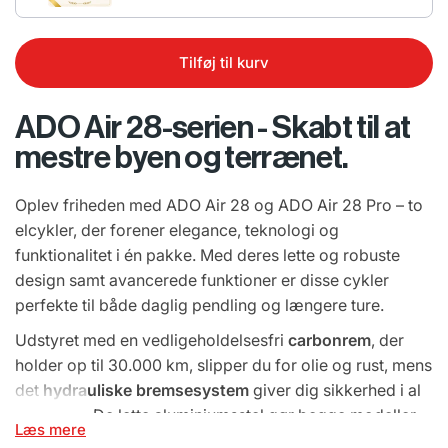
Tilføj til kurv
ADO Air 28-serien - Skabt til at
mestre byen og terrænet.
Oplev friheden med ADO Air 28 og ADO Air 28 Pro – to
elcykler, der forener elegance, teknologi og
funktionalitet i én pakke. Med deres lette og robuste
design samt avancerede funktioner er disse cykler
perfekte til både daglig pendling og længere ture.
Udstyret med en vedligeholdelsesfri
carbonrem
, der
holder op til 30.000 km, slipper du for olie og rust, mens
det
hydrauliske bremsesystem
giver dig sikkerhed i al
slags vejr. De lette aluminiumsstel gør begge modeller
Læs mere
nemme at håndtere, og med
Samsung-batterier
har du