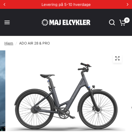
Levering på 5-10 hverdage
0
Hjem
/
ADO AIR 28 & PRO