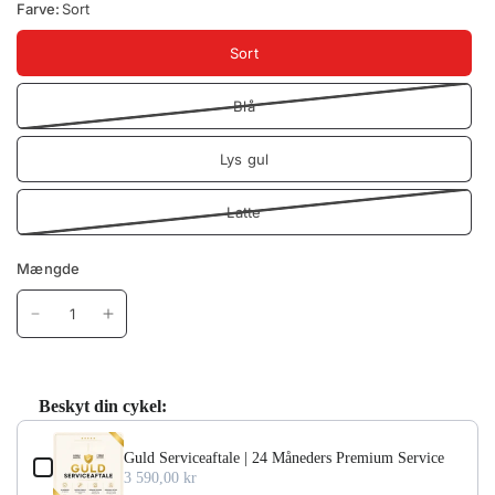
Farve:
Sort
Sort
Blå
Lys gul
Latte
Mængde
Beskyt din cykel:
Use the Previous and Next buttons to navigate through produc
Guld Serviceaftale | 24 Måneders Premium Service
3 590,00 kr