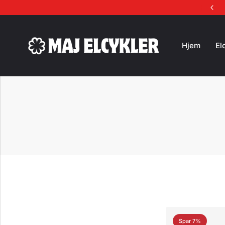
Vi prismatcher altid på alle vores mærker
Hjem
El
Spar 7%