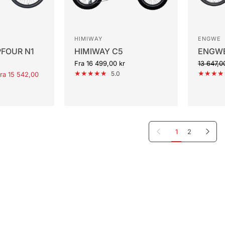
HIMIWAY
ENGWE
FOUR N1
HIMIWAY C5
ENGWE
Fra
16 499,00 kr
13 647,0
5.0
ra
15 542,00
Forrige side
Næste side
1
2