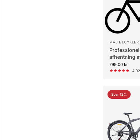
MAJ ELCYKLER
Professionel
afhentning af
Rødovre
799,00 kr
4.92
Spar 12%