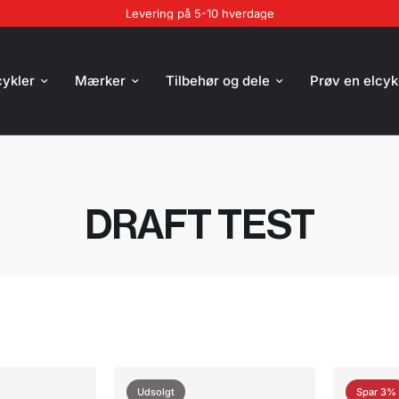
Levering på 5-10 hverdage
cykler
Mærker
Tilbehør og dele
Prøv en elcyk
DRAFT TEST
Udsolgt
Spar 3%