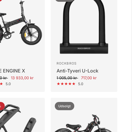
ROCKBROS
 ENGINE X
Anti-Tyveri U-Lock
0 kr
13 933,00 kr
1 005,00 kr
717,00 kr
5.0
5.0
%
Udsolgt