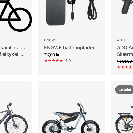
ENGWE
ADO
 samling og
ENGWE batterioplader
ADO Ai
 elcykel i
Skærm
717,00 kr
5.0
1 581,00
Udsolgt