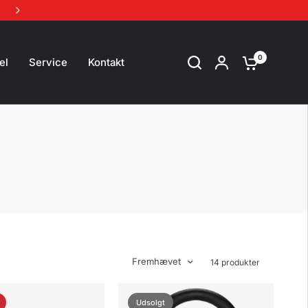
Gratis levering af cykler til hele Danmark
0
el
Service
Kontakt
Fremhævet
14 produkter
Udsolgt