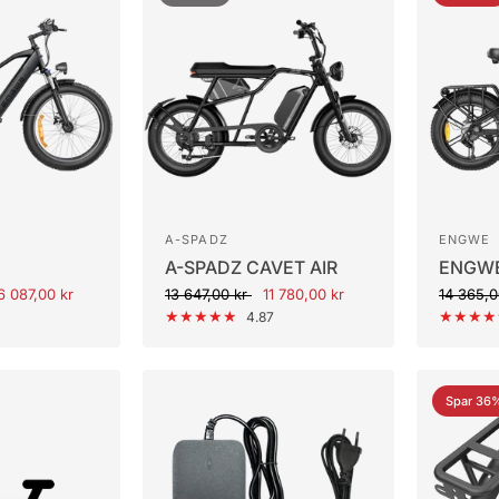
A-SPADZ
ENGWE
A-SPADZ CAVET AIR
ENGWE
6 087,00 kr
13 647,00 kr
11 780,00 kr
14 365,0
4.87
Spar 36